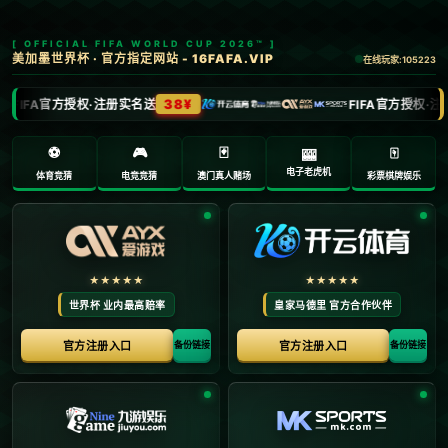
[ OFFICIAL FIFA WORLD CUP 2026™ ]
美加墨世界杯 · 官方指定网站 - 16FAFA.VIP
在线玩家:
105223
38¥
FIFA官方授权·注册实名送
FIFA官方授权·注册
⚽️
🎮
🃏
🀄️
🎰
电子老虎机
体育竞猜
电竞竞猜
澳门真人赌场
彩票棋牌娱乐
★★★★★
★★★★★
世界杯 业内最高赔率
皇家马德里 官方合作伙伴
官方注册入口
官方注册入口
备份链接
备份链接