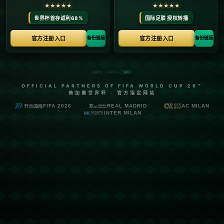
★★★★★
★★★★★
世界杯首存返利68%
国际足联 授权转播
官方注册入口
官方注册入口
备份链接
备份链接
直播平台 ：58261·me
访问
OFFICIAL PARTNERS OF FIFA WORLD CUP 26™
美加墨世界杯 · 官方指定网站
FIFA 2026
REAL MADRID
AC MILAN
INTER MILAN